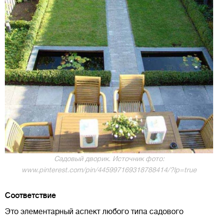
Садовый дворик. Источник фото:
www.pinterest.com/pin/445997169318788414/?lp=true
Соответствие
Это элементарный аспект любого типа садового