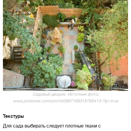
Садовый дворик. Источник фото:
www.pinterest.com/pin/445997169318788414/?lp=true
Текстуры
Для сада выбирать следует плотные ткани с