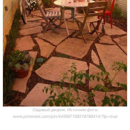
Садовый дворик. Источник фото:
www.pinterest.com/pin/445997169318788414/?lp=true