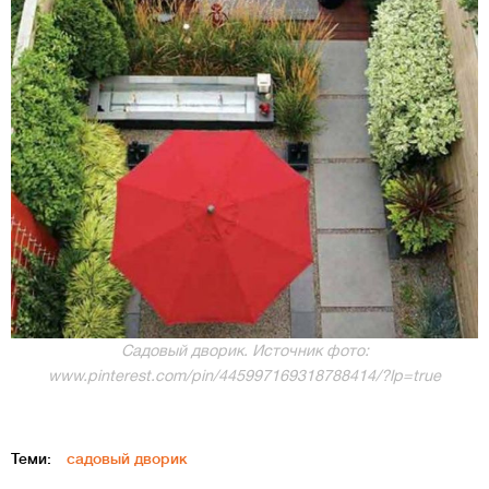
Садовый дворик. Источник фото:
www.pinterest.com/pin/445997169318788414/?lp=true
Теми:
садовый дворик