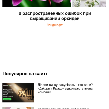
6 распространенных ошибок при
выращивании орхидей
Ландшафт
Популярне на сайті
Лідери ринку закупівель - хто вони?
«Zakupivli Кращі» відкривають імена
компаній