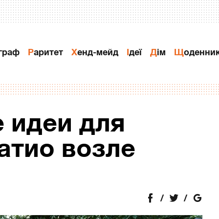
ограф
Раритет
Хенд-мейд
Ідеї
Дiм
Щоденни
 идеи для
атио возле