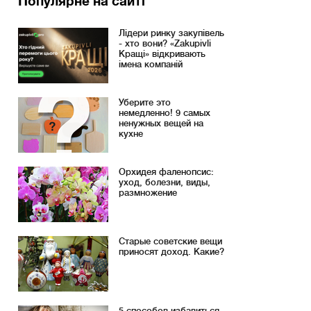
Популярне на сайті
Лідери ринку закупівель
- хто вони? «Zakupivli
Кращі» відкривають
імена компаній
Уберите это
немедленно! 9 самых
ненужных вещей на
кухне
Орхидея фаленопсис:
уход, болезни, виды,
размножение
Старые советские вещи
приносят доход. Какие?
5 способов избавиться