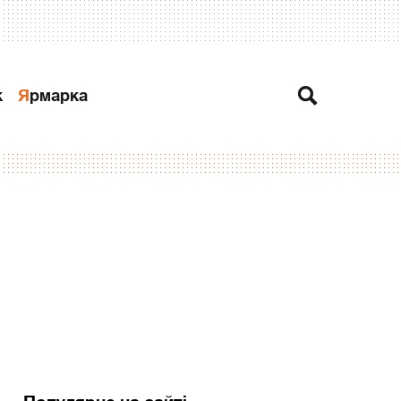
к
Ярмарка