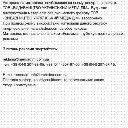
Усі права на матеріали, опубліковані на цьому ресурсі, належать
ТОВ «ВИДАВНИЦТВО УКРАЇНСЬКИЙ МЕДІА ДІМ». Будь-яке
використання матеріалів без письмового дозволу ТОВ
«ВИДАВНИЦТВО УКРАЇНСЬКИЙ МЕДІА ДІМ» заборонено.
При правомірному використанні матеріалів даного ресурсу
гіперпосилання на archidea.com.ua обов'язкова.
Матеріали, що позначені знаком «Реклама», публікуються на правах
реклами.
З питань реклами звертайтесь:
reklama@mediadim.com.ua
Тел: +38 (044) 207-33-05, +38 (044) 207-97-00, +38 (044) 207-97-15.
E-mail редакції:
info@archidea.com.ua
Політика у сфері конфіденційності та персональних даних
Угода користувача