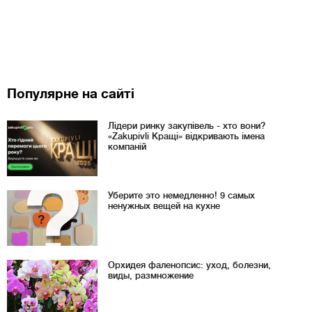
Популярне на сайті
Лідери ринку закупівель - хто вони?
«Zakupivli Кращі» відкривають імена
компаній
Уберите это немедленно! 9 самых
ненужных вещей на кухне
Орхидея фаленопсис: уход, болезни,
виды, размножение