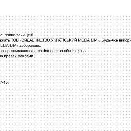
і права захищені.
 належать ТОВ «ВИДАВНИЦТВО УКРАЇНСЬКИЙ МЕДІА ДІМ». Будь-яке викори
ДІА ДІМ» заборонено.
гіперпосилання на archidea.com.ua обов'язкова.
на правах реклами.
97-15.