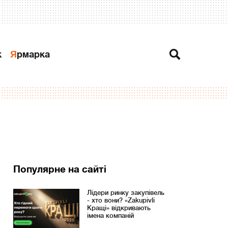
к
Ярмарка
Популярне на сайті
Лідери ринку закупівель
- хто вони? «Zakupivli
Кращі» відкривають
імена компаній