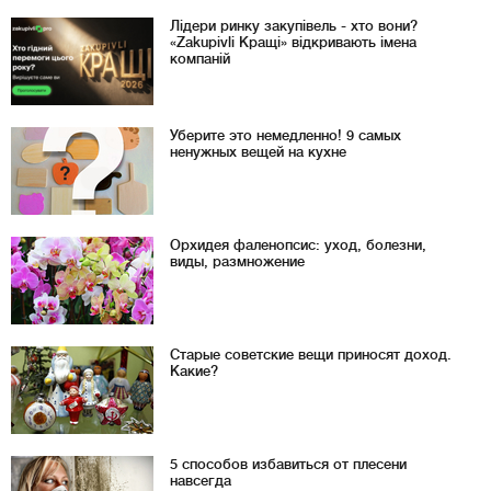
Лідери ринку закупівель - хто вони?
«Zakupivli Кращі» відкривають імена
компаній
Уберите это немедленно! 9 самых
ненужных вещей на кухне
Орхидея фаленопсис: уход, болезни,
виды, размножение
Старые советские вещи приносят доход.
Какие?
5 способов избавиться от плесени
навсегда