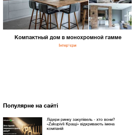
Компактный дом в монохромной гамме
Інтер'єри
Популярне на сайті
Лідери ринку закупівель - хто вони?
«Zakupivli Кращі» відкривають імена
компаній