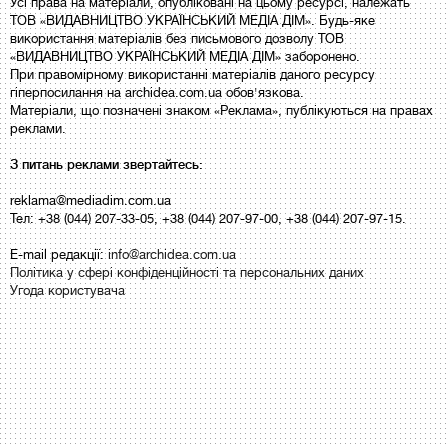
Усі права на матеріали, опубліковані на цьому ресурсі, належать
ТОВ «ВИДАВНИЦТВО УКРАЇНСЬКИЙ МЕДІА ДІМ». Будь-яке
використання матеріалів без письмового дозволу ТОВ
«ВИДАВНИЦТВО УКРАЇНСЬКИЙ МЕДІА ДІМ» заборонено.
При правомірному використанні матеріалів даного ресурсу
гіперпосилання на archidea.com.ua обов'язкова.
Матеріали, що позначені знаком «Реклама», публікуються на правах
реклами.
З питань реклами звертайтесь:
reklama@mediadim.com.ua
Тел: +38 (044) 207-33-05, +38 (044) 207-97-00, +38 (044) 207-97-15.
E-mail редакції:
info@archidea.com.ua
Політика у сфері конфіденційності та персональних даних
Угода користувача