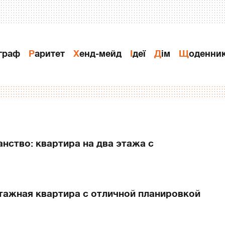
ограф
Раритет
Хенд-мейд
Ідеї
Дiм
Щоденни
нство: квартира на два этажа с
тажная квартира с отличной планировкой