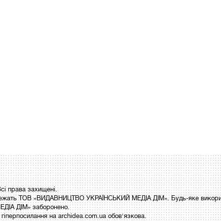
і права захищені.
 належать ТОВ «ВИДАВНИЦТВО УКРАЇНСЬКИЙ МЕДІА ДІМ». Будь-яке викори
ДІА ДІМ» заборонено.
гіперпосилання на archidea.com.ua обов'язкова.