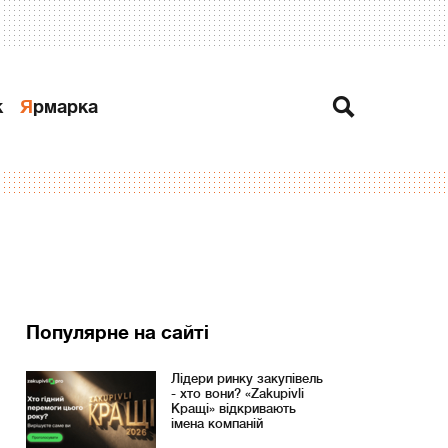
к
Ярмарка
Популярне на сайті
Лідери ринку закупівель
- хто вони? «Zakupivli
Кращі» відкривають
імена компаній