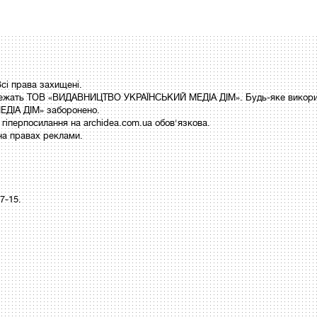
і права захищені.
 належать ТОВ «ВИДАВНИЦТВО УКРАЇНСЬКИЙ МЕДІА ДІМ». Будь-яке викори
ДІА ДІМ» заборонено.
гіперпосилання на archidea.com.ua обов'язкова.
на правах реклами.
97-15.