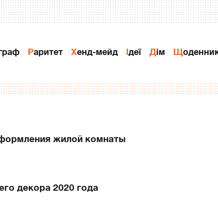
ограф
Раритет
Хенд-мейд
Ідеї
Дiм
Щоденни
оформления жилой комнаты
его декора 2020 года