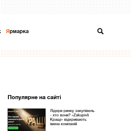
к
Ярмарка
Популярне на сайті
Лідери ринку закупівель
- хто вони? «Zakupivli
Кращі» відкривають
імена компаній