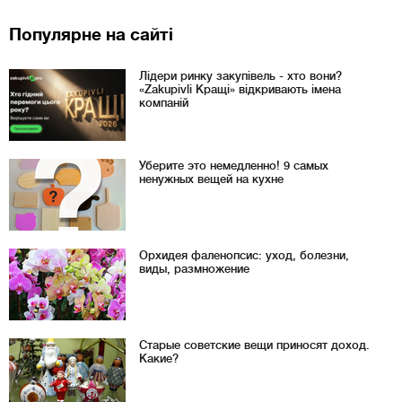
Популярне на сайті
Лідери ринку закупівель - хто вони?
«Zakupivli Кращі» відкривають імена
компаній
Уберите это немедленно! 9 самых
ненужных вещей на кухне
Орхидея фаленопсис: уход, болезни,
виды, размножение
Старые советские вещи приносят доход.
Какие?