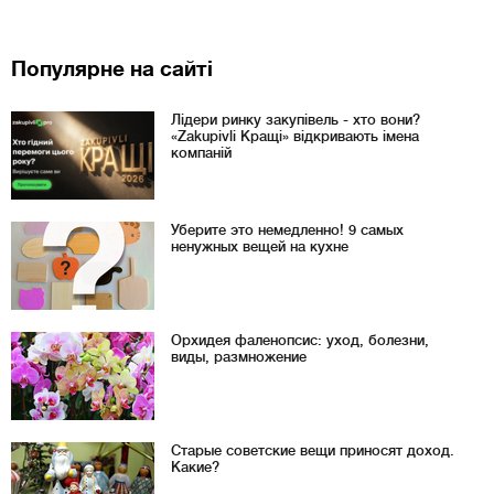
Популярне на сайті
Лідери ринку закупівель - хто вони?
«Zakupivli Кращі» відкривають імена
компаній
Уберите это немедленно! 9 самых
ненужных вещей на кухне
Орхидея фаленопсис: уход, болезни,
виды, размножение
Старые советские вещи приносят доход.
Какие?