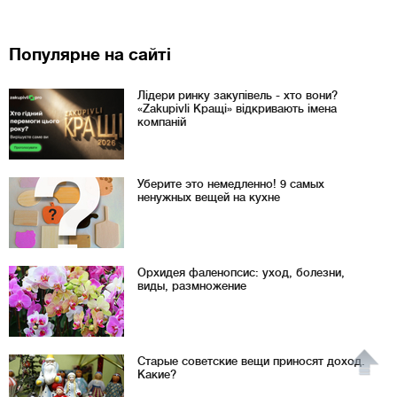
Популярне на сайті
Лідери ринку закупівель - хто вони?
«Zakupivli Кращі» відкривають імена
компаній
Уберите это немедленно! 9 самых
ненужных вещей на кухне
Орхидея фаленопсис: уход, болезни,
виды, размножение
Старые советские вещи приносят доход.
Какие?