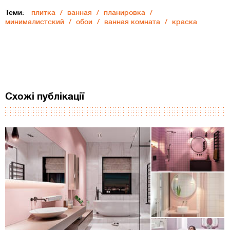
Теми:
плитка
ванная
планировка
минималистский
обои
ванная комната
краска
Схожі публікації