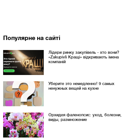
Популярне на сайті
Лідери ринку закупівель - хто вони?
«Zakupivli Кращі» відкривають імена
компаній
Уберите это немедленно! 9 самых
ненужных вещей на кухне
Орхидея фаленопсис: уход, болезни,
виды, размножение