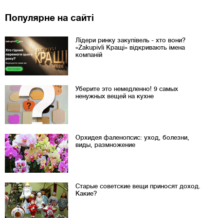
Популярне на сайті
Лідери ринку закупівель - хто вони?
«Zakupivli Кращі» відкривають імена
компаній
Уберите это немедленно! 9 самых
ненужных вещей на кухне
Орхидея фаленопсис: уход, болезни,
виды, размножение
Старые советские вещи приносят доход.
Какие?