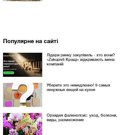
Популярне на сайті
Лідери ринку закупівель - хто вони?
«Zakupivli Кращі» відкривають імена
компаній
Уберите это немедленно! 9 самых
ненужных вещей на кухне
Орхидея фаленопсис: уход, болезни,
виды, размножение