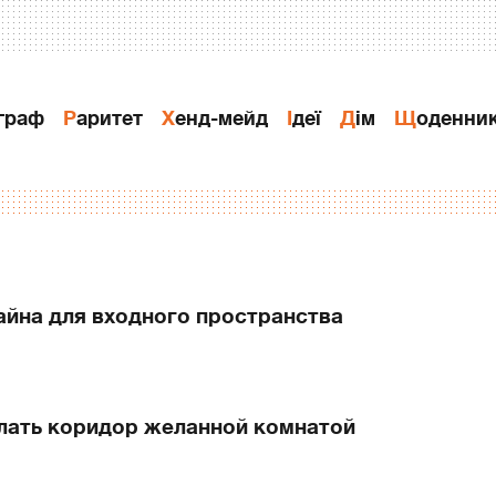
ограф
Раритет
Хенд-мейд
Ідеї
Дiм
Щоденни
айна для входного пространства
елать коридор желанной комнатой