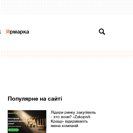
к
Ярмарка
Популярне на сайті
Лідери ринку закупівель
- хто вони? «Zakupivli
Кращі» відкривають
імена компаній