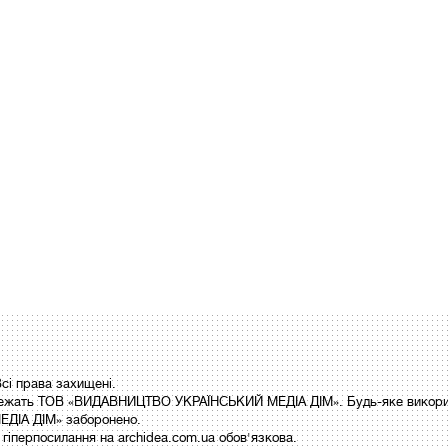
і права захищені.
 належать ТОВ «ВИДАВНИЦТВО УКРАЇНСЬКИЙ МЕДІА ДІМ». Будь-яке викори
ДІА ДІМ» заборонено.
гіперпосилання на archidea.com.ua обов'язкова.