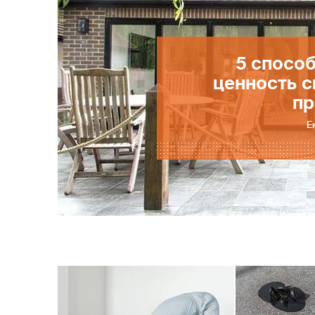
5 спосо
ценность с
п
Е