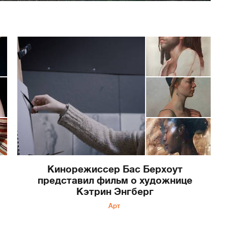
Кинорежиссер Бас Берхоут
представил фильм о художнице
Кэтрин Энгберг
Арт