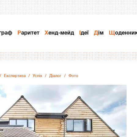
ограф
Раритет
Хенд-мейд
Ідеї
Дiм
Щоденни
Експертиза
Успіх
Діалог
Фото