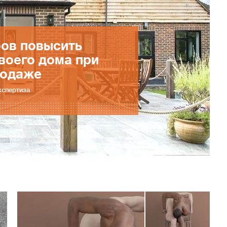
бов повысить
воего дома при
родаже
кспертиза