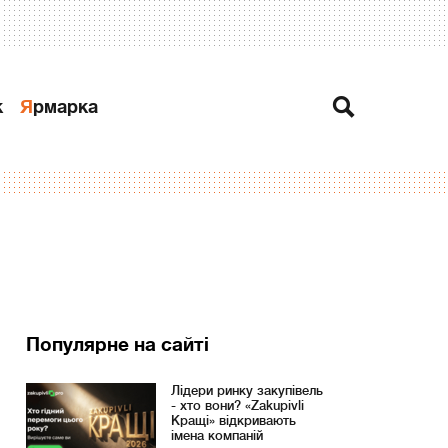
к
Ярмарка
Популярне на сайті
Лідери ринку закупівель
- хто вони? «Zakupivli
Кращі» відкривають
імена компаній