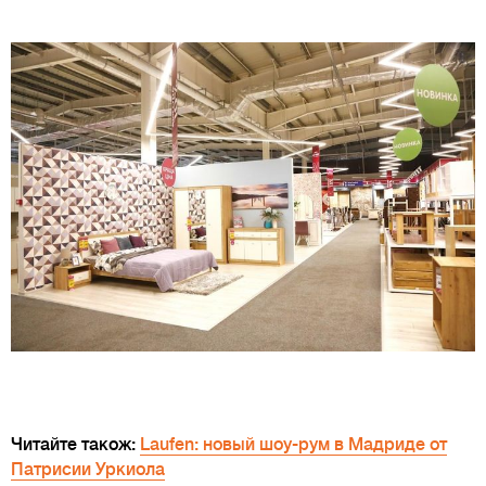
Читайте також:
Laufen: новый шоу-рум в Мадриде от
Патрисии Уркиола