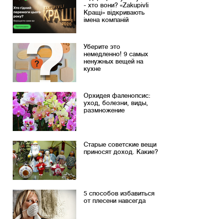
- хто вони? «Zakupivli
Кращі» відкривають
імена компаній
Уберите это
немедленно! 9 самых
ненужных вещей на
кухне
Орхидея фаленопсис:
уход, болезни, виды,
размножение
Старые советские вещи
приносят доход. Какие?
5 способов избавиться
от плесени навсегда