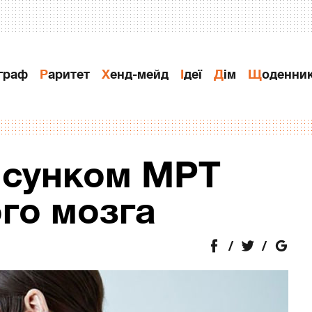
ограф
Раритет
Хенд-мейд
Ідеї
Дiм
Щоденни
исунком МРТ
го мозга