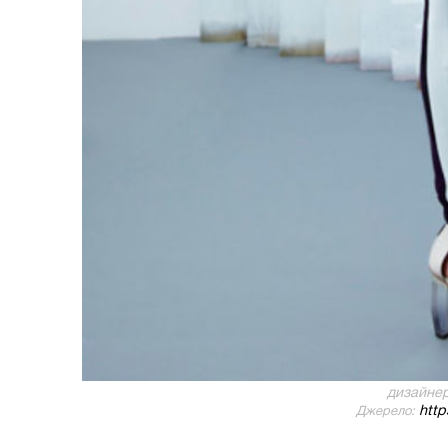
дизайнер
https
Джерело: