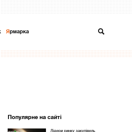
к
Ярмарка
Популярне на сайті
Лідери ринку закупівель