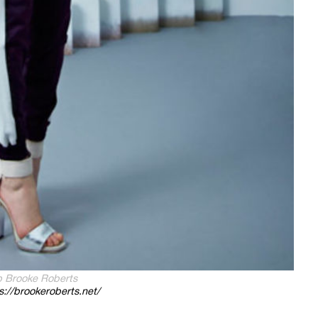
 Brooke Roberts
://brookeroberts.net/