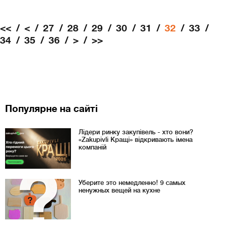
<<
<
27
28
29
30
31
32
33
34
35
36
>
>>
Популярне на сайті
Лідери ринку закупівель - хто вони?
«Zakupivli Кращі» відкривають імена
компаній
Уберите это немедленно! 9 самых
ненужных вещей на кухне