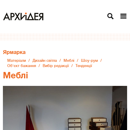
Ярмарка
Матеріали
Дизайн світла
Меблі
Шоу-рум
Об'єкт бажання
Вибір редакції
Тенденції
Меблі