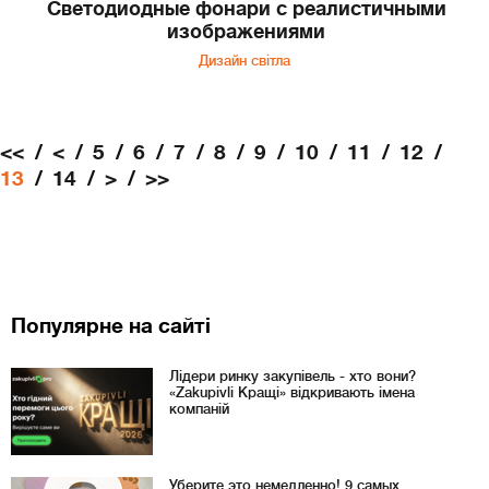
Светодиодные фонари с реалистичными
изображениями
Дизайн світла
<<
<
5
6
7
8
9
10
11
12
13
14
>
>>
Популярне на сайті
Лідери ринку закупівель - хто вони?
«Zakupivli Кращі» відкривають імена
компаній
Уберите это немедленно! 9 самых