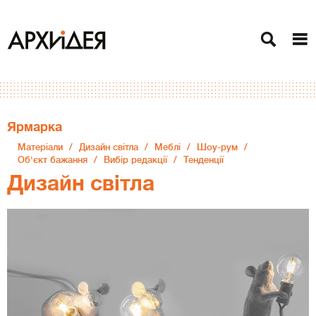
Ярмарка
Матеріали
Дизайн світла
Меблі
Шоу-рум
Об'єкт бажання
Вибір редакції
Тенденції
Дизайн світла