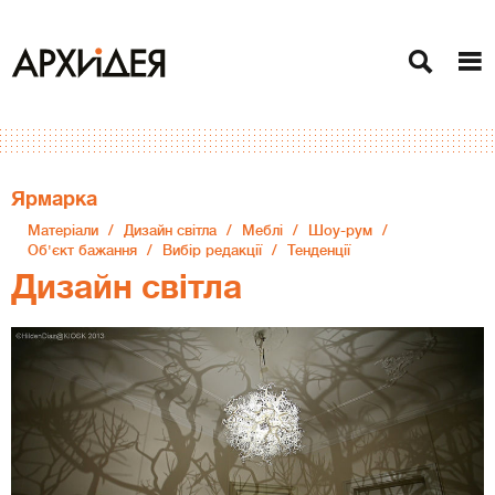
Ярмарка
Матеріали
Дизайн світла
Меблі
Шоу-рум
Об'єкт бажання
Вибір редакції
Тенденції
Дизайн світла