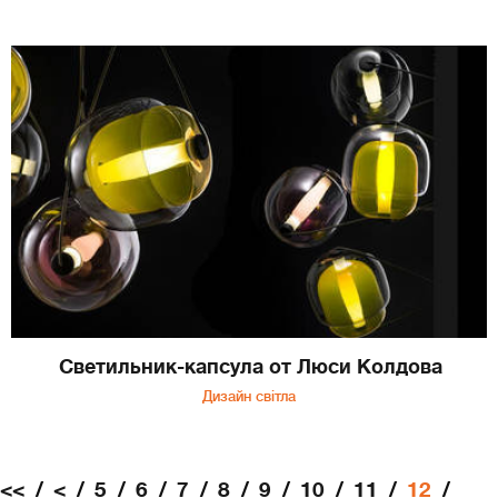
Светильник-капсула от Люси Колдова
Дизайн світла
<<
<
5
6
7
8
9
10
11
12