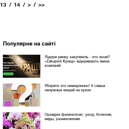
13
14
>
>>
Популярне на сайті
Лідери ринку закупівель - хто вони?
«Zakupivli Кращі» відкривають імена
компаній
Уберите это немедленно! 9 самых
ненужных вещей на кухне
Орхидея фаленопсис: уход, болезни,
виды, размножение