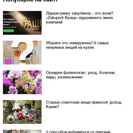
Лідери ринку закупівель - хто вони?
«Zakupivli Кращі» відкривають імена
компаній
Уберите это немедленно! 9 самых
ненужных вещей на кухне
Орхидея фаленопсис: уход, болезни,
виды, размножение
Старые советские вещи приносят доход.
Какие?
5 способов избавиться от плесени