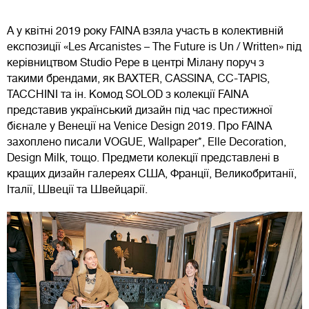
А у квітні 2019 року FAINA взяла участь в колективній
експозиції «Les Arcanistes – The Future is Un / Written» під
керівництвом Studio Pepe в центрі Мілану поруч з
такими брендами, як BAXTER, CASSINA, CC-TAPIS,
TACCHINI та ін. Комод SOLOD з колекції FAINA
представив український дизайн під час престижної
бієнале у Венеції на Venice Design 2019. Про FAINA
захоплено писали VOGUE, Wallpaper*, Elle Decoration,
Design Milk, тощо. Предмети колекції представлені в
кращих дизайн галереях США, Франції, Великобританії,
Італії, Швеції та Швейцарії.