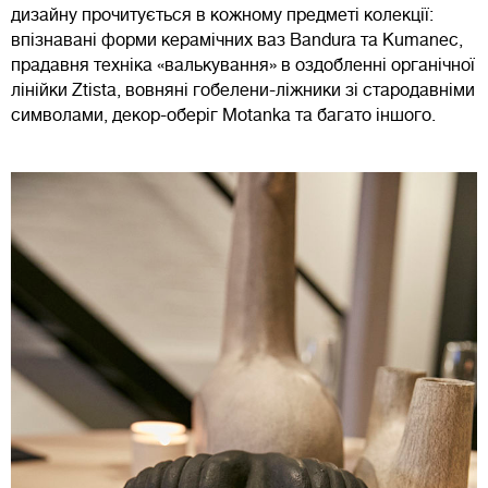
дизайну прочитується в кожному предметі колекції:
впізнавані форми керамічних ваз Bandura та Kumanec,
прадавня техніка «валькування» в оздобленні органічної
лінійки Ztista, вовняні гобелени-ліжники зі стародавніми
символами, декор-оберіг Motanka та багато іншого.