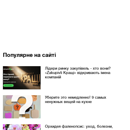
Популярне на сайті
Лідери ринку закупівель - хто вони?
«Zakupivli Кращі» відкривають імена
компаній
Уберите это немедленно! 9 самых
ненужных вещей на кухне
Орхидея фаленопсис: уход, болезни,