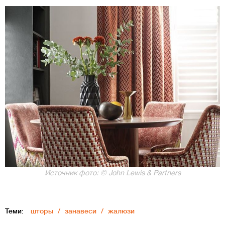
Источник фото: © John Lewis & Partners
Теми:
шторы
занавеси
жалюзи