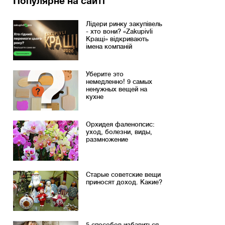
Популярне на сайті
Лідери ринку закупівель
- хто вони? «Zakupivli
Кращі» відкривають
імена компаній
Уберите это
немедленно! 9 самых
ненужных вещей на
кухне
Орхидея фаленопсис:
уход, болезни, виды,
размножение
Старые советские вещи
приносят доход. Какие?
5 способов избавиться