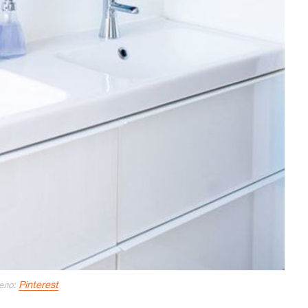
Pinterest
ело: