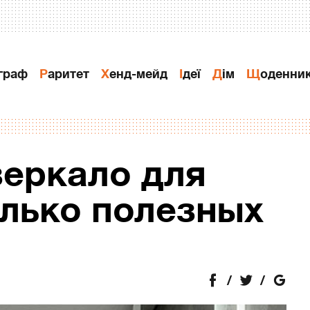
ограф
Раритет
Хенд-мейд
Ідеї
Дiм
Щоденни
зеркало для
олько полезных