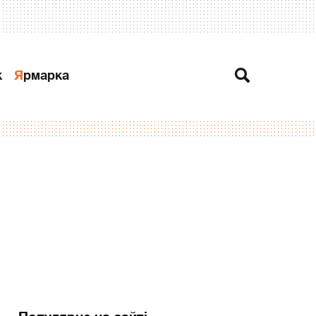
к
Ярмарка