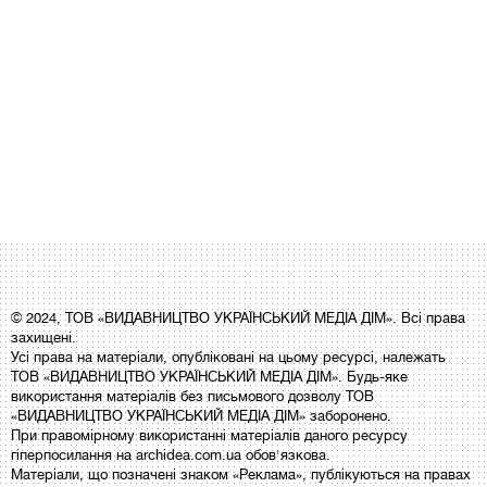
© 2024, ТОВ «ВИДАВНИЦТВО УКРАЇНСЬКИЙ МЕДІА ДІМ». Всі права
захищені.
Усі права на матеріали, опубліковані на цьому ресурсі, належать
ТОВ «ВИДАВНИЦТВО УКРАЇНСЬКИЙ МЕДІА ДІМ». Будь-яке
використання матеріалів без письмового дозволу ТОВ
«ВИДАВНИЦТВО УКРАЇНСЬКИЙ МЕДІА ДІМ» заборонено.
При правомірному використанні матеріалів даного ресурсу
гіперпосилання на archidea.com.ua обов'язкова.
Матеріали, що позначені знаком «Реклама», публікуються на правах