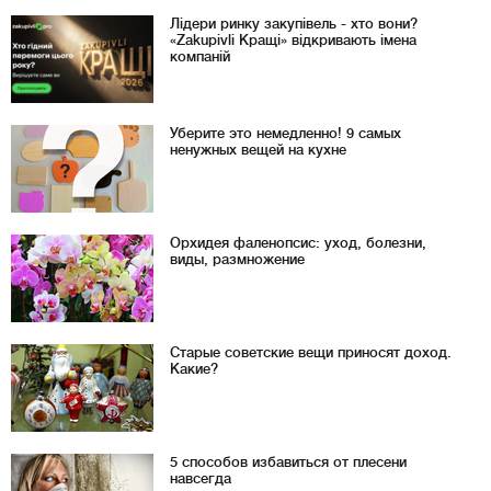
Лідери ринку закупівель - хто вони?
«Zakupivli Кращі» відкривають імена
компаній
Уберите это немедленно! 9 самых
ненужных вещей на кухне
Орхидея фаленопсис: уход, болезни,
виды, размножение
Старые советские вещи приносят доход.
Какие?
5 способов избавиться от плесени
навсегда