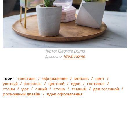
Фото: Georgia Burns
Ideal Home
Джерело:
Теми:
текстиль
оформление
мебель
цвет
уютный
роскошь
цветной
идеи
гостиная
стены
уют
синий
стена
темный
для гостиной
роскошный дизайн
идеи оформления