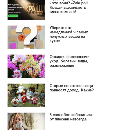
- хто вони? «Zakupivli
Кращі» відкривають
імена компаній
Уберите это
немедленно! 9 самых
ненужных вещей на
кухне
Орхидея фаленопсис:
уход, болезни, виды,
размножение
Старые советские вещи
приносят доход. Какие?
5 способов избавиться
от плесени навсегда