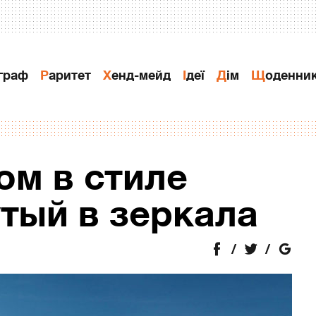
ограф
Раритет
Хенд-мейд
Ідеї
Дiм
Щоденни
ом в стиле
тый в зеркала