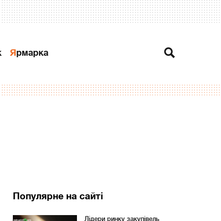
к
Ярмарка
Популярне на сайті
Лідери ринку закупівель