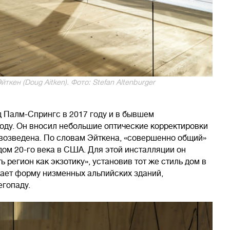
кен (Doug Aitken). Фото: Stefan Altenburger
д Палм-Спрингс в 2017 году и в бывшем
оду. Он вносил небольшие оптические корректировки
а возведена. По словам Эйткена, «совершенно общий»
дом 20-го века в США. Для этой инсталляции он
 регион как экзотику», установив тот же стиль дом в
жает форму низменных альпийских зданий,
егопаду.