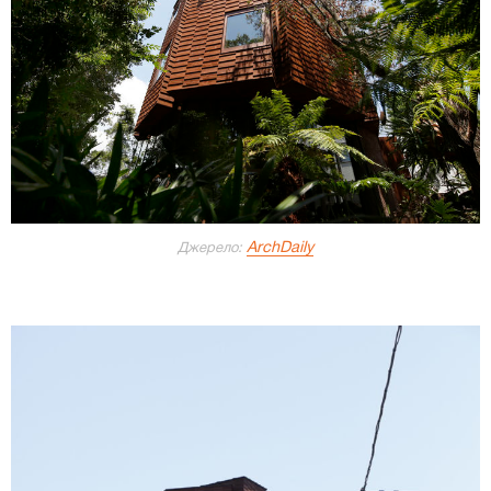
ArchDaily
Джерело: