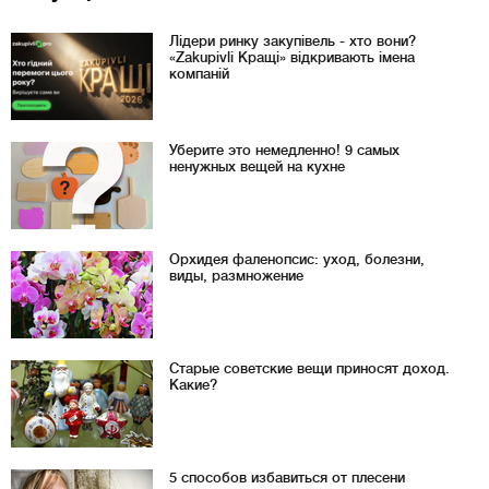
Лідери ринку закупівель - хто вони?
«Zakupivli Кращі» відкривають імена
компаній
Уберите это немедленно! 9 самых
ненужных вещей на кухне
Орхидея фаленопсис: уход, болезни,
виды, размножение
Старые советские вещи приносят доход.
Какие?
5 способов избавиться от плесени