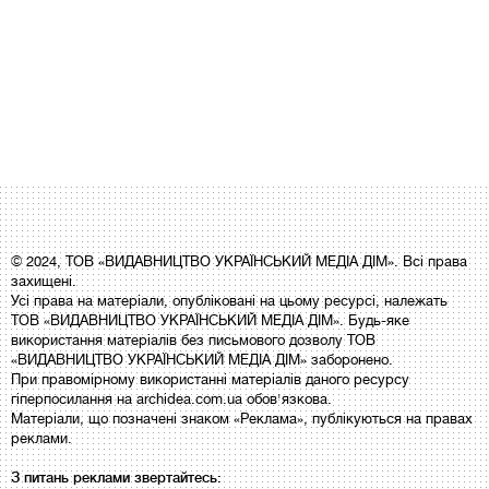
© 2024, ТОВ «ВИДАВНИЦТВО УКРАЇНСЬКИЙ МЕДІА ДІМ». Всі права
захищені.
Усі права на матеріали, опубліковані на цьому ресурсі, належать
ТОВ «ВИДАВНИЦТВО УКРАЇНСЬКИЙ МЕДІА ДІМ». Будь-яке
використання матеріалів без письмового дозволу ТОВ
«ВИДАВНИЦТВО УКРАЇНСЬКИЙ МЕДІА ДІМ» заборонено.
При правомірному використанні матеріалів даного ресурсу
гіперпосилання на archidea.com.ua обов'язкова.
Матеріали, що позначені знаком «Реклама», публікуються на правах
реклами.
З питань реклами звертайтесь: