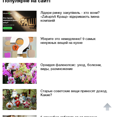
Популярне на сайті
Лідери ринку закупівель - хто вони?
«Zakupivli Кращі» відкривають імена
компаній
Уберите это немедленно! 9 самых
ненужных вещей на кухне
Орхидея фаленопсис: уход, болезни,
виды, размножение
Старые советские вещи приносят доход.
Какие?