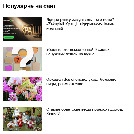
Популярне на сайті
Лідери ринку закупівель - хто вони?
«Zakupivli Кращі» відкривають імена
компаній
Уберите это немедленно! 9 самых
ненужных вещей на кухне
Орхидея фаленопсис: уход, болезни,
виды, размножение
Старые советские вещи приносят доход.
Какие?