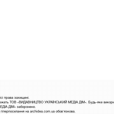
і права захищені.
 належать ТОВ «ВИДАВНИЦТВО УКРАЇНСЬКИЙ МЕДІА ДІМ». Будь-яке викори
ДІА ДІМ» заборонено.
гіперпосилання на archidea.com.ua обов'язкова.