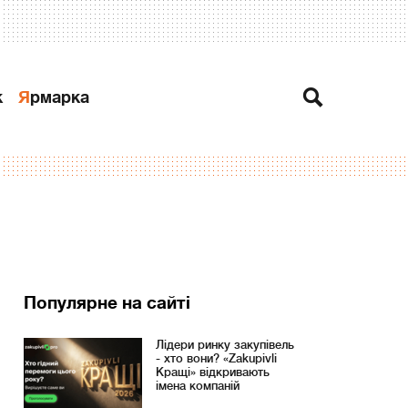
к
Ярмарка
Популярне на сайті
Лідери ринку закупівель
- хто вони? «Zakupivli
Кращі» відкривають
імена компаній