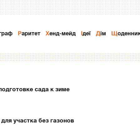
ограф
Раритет
Хенд-мейд
Ідеї
Дiм
Щоденни
подготовке сада к зиме
для участка без газонов