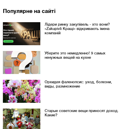
Популярне на сайті
Лідери ринку закупівель - хто вони?
«Zakupivli Кращі» відкривають імена
компаній
Уберите это немедленно! 9 самых
ненужных вещей на кухне
Орхидея фаленопсис: уход, болезни,
виды, размножение
Старые советские вещи приносят доход.
Какие?