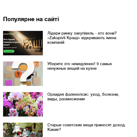
Популярне на сайті
Лідери ринку закупівель - хто вони?
«Zakupivli Кращі» відкривають імена
компаній
Уберите это немедленно! 9 самых
ненужных вещей на кухне
Орхидея фаленопсис: уход, болезни,
виды, размножение
Старые советские вещи приносят доход.
Какие?