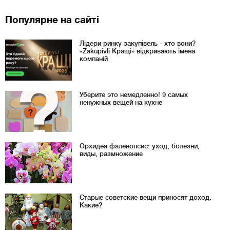
Популярне на сайті
Лідери ринку закупівель - хто вони?
«Zakupivli Кращі» відкривають імена
компаній
Уберите это немедленно! 9 самых
ненужных вещей на кухне
Орхидея фаленопсис: уход, болезни,
виды, размножение
Старые советские вещи приносят доход.
Какие?