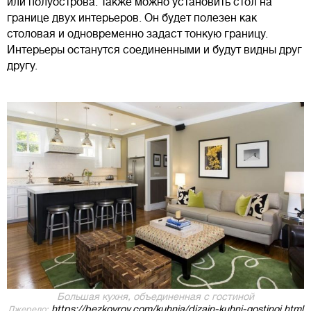
или полуострова. Также можно установить стол на
границе двух интерьеров. Он будет полезен как
столовая и одновременно задаст тонкую границу.
Интерьеры останутся соединенными и будут видны друг
другу.
Большая кухня, объединенная с гостиной
https://bezkovrov.com/kuhnja/dizajn-kuhni-gostinoj.html
Джерело: