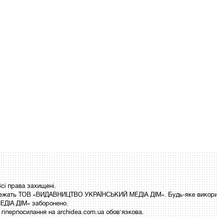
і права захищені.
 належать ТОВ «ВИДАВНИЦТВО УКРАЇНСЬКИЙ МЕДІА ДІМ». Будь-яке викори
ДІА ДІМ» заборонено.
гіперпосилання на archidea.com.ua обов'язкова.