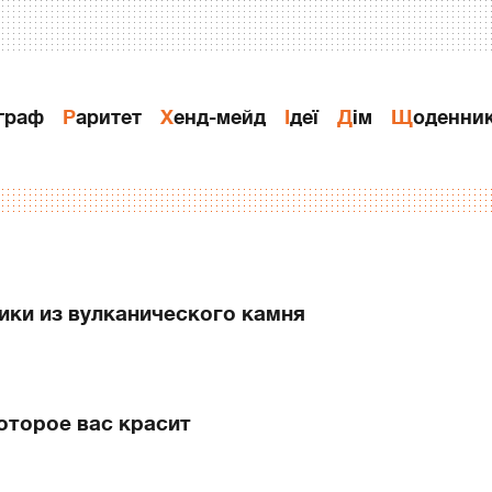
ограф
Раритет
Хенд-мейд
Ідеї
Дiм
Щоденни
ики из вулканического камня
оторое вас красит