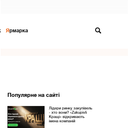
к
Ярмарка
Популярне на сайті
Лідери ринку закупівель
- хто вони? «Zakupivli
Кращі» відкривають
імена компаній