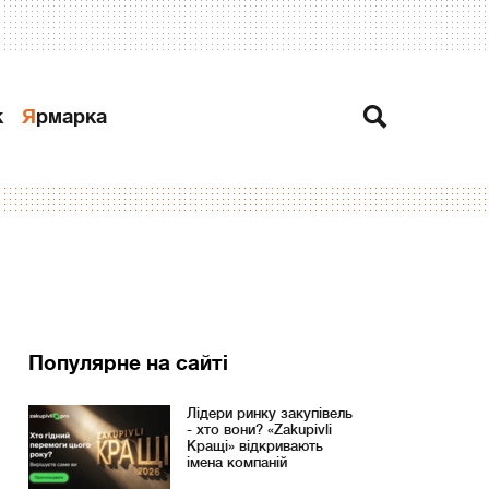
к
Ярмарка
Популярне на сайті
Лідери ринку закупівель
- хто вони? «Zakupivli
Кращі» відкривають
імена компаній