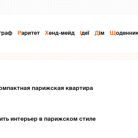
ограф
Раритет
Хенд-мейд
Ідеї
Дiм
Щоденни
 компактная парижская квартира
мить интерьер в парижском стиле