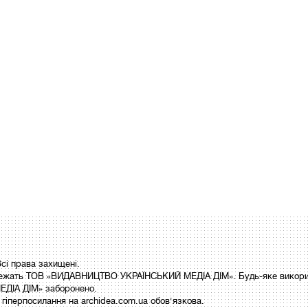
і права захищені.
 належать ТОВ «ВИДАВНИЦТВО УКРАЇНСЬКИЙ МЕДІА ДІМ». Будь-яке викори
ДІА ДІМ» заборонено.
гіперпосилання на archidea.com.ua обов'язкова.