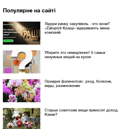
Популярне на сайті
Лідери ринку закупівель - хто вони?
«Zakupivli Кращі» відкривають імена
компаній
Уберите это немедленно! 9 самых
ненужных вещей на кухне
Орхидея фаленопсис: уход, болезни,
виды, размножение
Старые советские вещи приносят доход.
Какие?