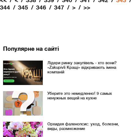
<<
<
338
339
340
341
342
343
344
345
346
347
>
>>
Популярне на сайті
Лідери ринку закупівель - хто вони?
«Zakupivli Кращі» відкривають імена
компаній
Уберите это немедленно! 9 самых
ненужных вещей на кухне
Орхидея фаленопсис: уход, болезни,
виды, размножение