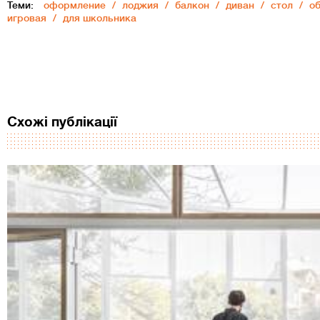
Теми:
оформление
лоджия
балкон
диван
стол
о
игровая
для школьника
Схожі публікації