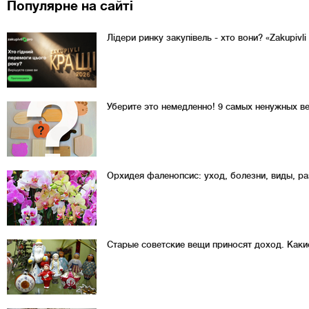
Популярне на сайті
Лідери ринку закупівель - хто вони? «Zakupivl
Уберите это немедленно! 9 самых ненужных в
Орхидея фаленопсис: уход, болезни, виды, р
Старые советские вещи приносят доход. Каки