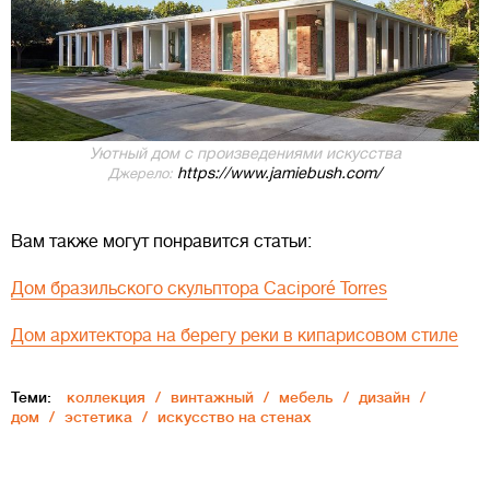
Уютный дом с произведениями искусства
https://www.jamiebush.com/
Джерело:
Вам также могут понравится статьи:
Дом бразильского скульптора Caciporé Torres
Дом архитектора на берегу реки в кипарисовом стиле
Теми:
коллекция
винтажный
мебель
дизайн
дом
эстетика
искусство на стенах