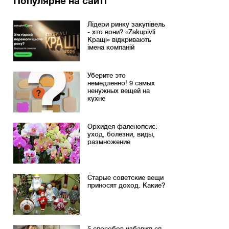
Популярне на сайті
Лідери ринку закупівель
- хто вони? «Zakupivli
Кращі» відкривають
імена компаній
Уберите это
немедленно! 9 самых
ненужных вещей на
кухне
Орхидея фаленопсис:
уход, болезни, виды,
размножение
Старые советские вещи
приносят доход. Какие?
5 способов избавиться