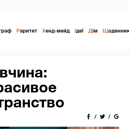
ограф
Раритет
Хенд-мейд
Ідеї
Дiм
Щоденни
вчина:
расивое
транство