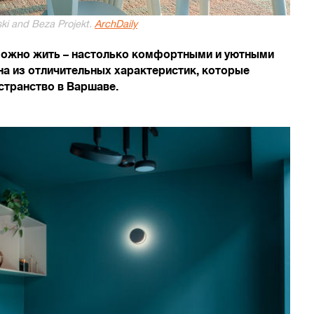
ski and Beza Projekt.
ArchDaily
можно жить – настолько комфортными и уютными
на из отличительных характеристик, которые
странство в Варшаве.