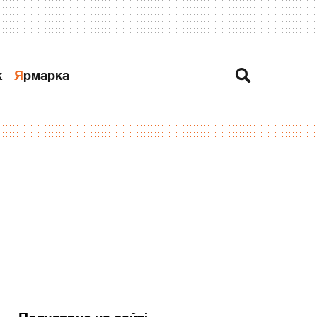
к
Ярмарка