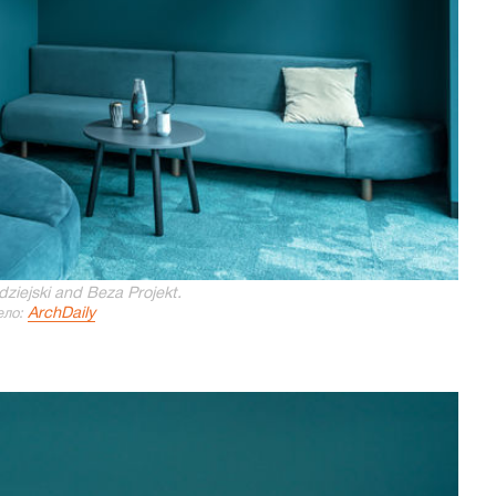
ziejski and Beza Projekt.
ArchDaily
ло: