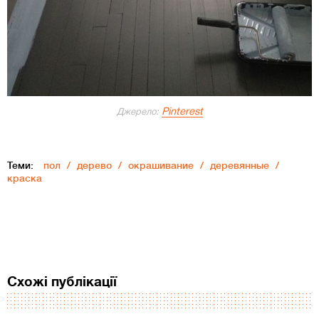
Pinterest
Джерело:
Теми:
пол
дерево
окрашивание
деревянные
краска
Схожі публікації