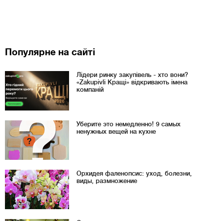
Популярне на сайті
Лідери ринку закупівель - хто вони?
«Zakupivli Кращі» відкривають імена
компаній
Уберите это немедленно! 9 самых
ненужных вещей на кухне
Орхидея фаленопсис: уход, болезни,
виды, размножение